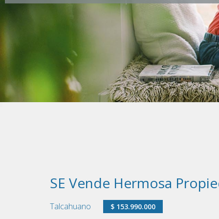
SE Vende Hermosa Propied
Talcahuano
$ 153.990.000