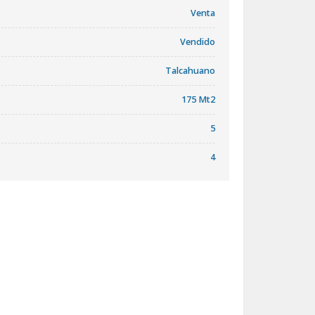
Venta
Vendido
Talcahuano
175 Mt2
5
4