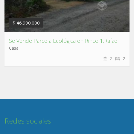
$ 46.990.000
Se Vende Parcela Ecológica en Rinco 1,Rafael.
Casa
2
2
Redes sociales