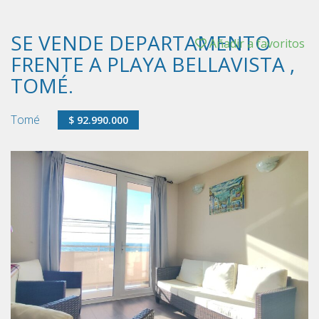
SE VENDE DEPARTAMENTO
Añadir a favoritos
FRENTE A PLAYA BELLAVISTA ,
TOMÉ.
Tomé
$ 92.990.000