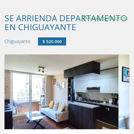
SE ARRIENDA DEPARTAMENTO
Añadir a favoritos
EN CHIGUAYANTE
Chiguayante
$ 520.000