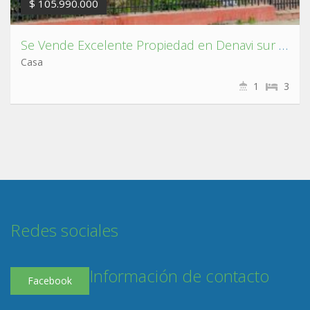
$ 105.990.000
Se Vende Excelente Propiedad en Denavi sur Talcahuano.
Casa
1
3
Redes sociales
Información de contacto
Facebook