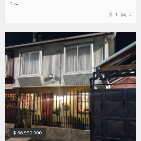
Casa
1
4
$ 66.990.000