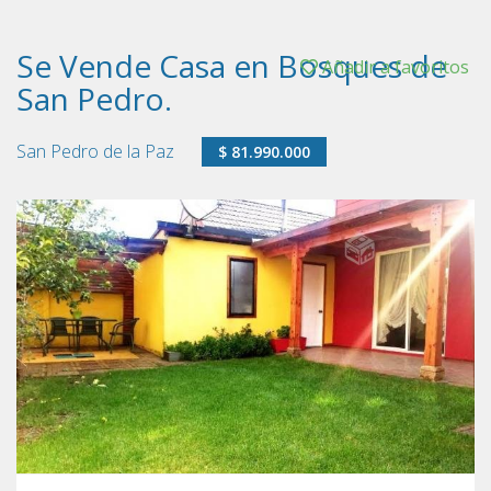
Se Vende Casa en Bosques de
Añadir a favoritos
San Pedro.
San Pedro de la Paz
$ 81.990.000