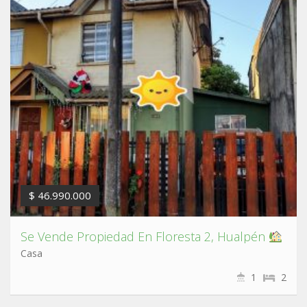
$ 46.990.000
Se Vende Propiedad En Floresta 2, Hualpén
Casa
1
2