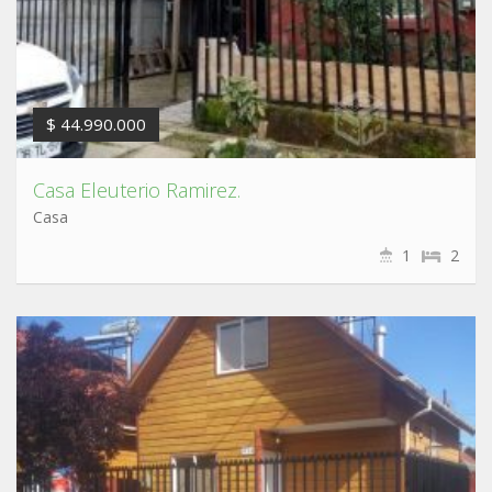
$ 44.990.000
Casa Eleuterio Ramirez.
Casa
1
2