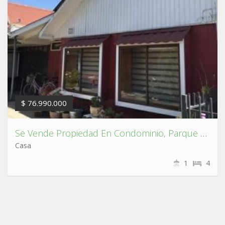
$ 76.990.000
Se Vende Propiedad En Condominio, Parque Central, Hualpén.
Casa
1
4